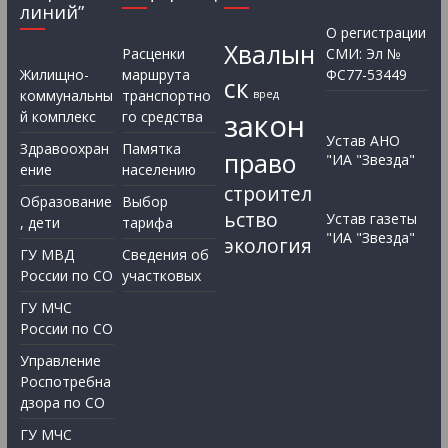
линий”
О регистрации
Хвалын
Расценки
СМИ: Эл №
Жилищно-
маршрута
ФС77-53449
ск
коммунальны
транспортно
вред
закон
й комплекс
го средства
Устав АНО
Здравоохран
Памятка
право
"ИА "Звезда"
ение
населению
строител
Образование
Выбор
ьство
Устав газеты
, дети
тарифа
"ИА "Звезда"
экология
ГУ МВД
Сведения об
России по СО
участковых
ГУ МЧС
России по СО
Управление
Роспотребна
дзора по СО
ГУ МЧС