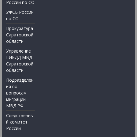
России по СО
УФСБ России
по СО
Прокуратура
Саратовской
области
Управление
ГИБДД МВД
Саратовской
области
Подразделен
ия по
вопросам
миграции
МВД РФ
Следственны
й комитет
России