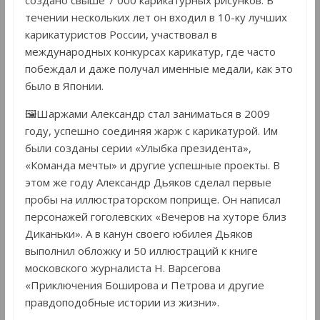
создано свыше 7 000 карикатурных рисунков. В
течении нескольких лет он входил в 10-ку лучших
карикатуристов России, участвовал в
международных конкурсах карикатур, где часто
побеждал и даже получал именные медали, как это
было в Японии.
🖼Шаржами Александр стал заниматься в 2009
году, успешно соединяя жарж с карикатурой. Им
были созданы серии «Улыбка президента»,
«Команда мечты» и другие успешные проекты. В
этом же году Александр Дьяков сделал первые
пробы на иллюстраторском поприще. Он написал
персонажей гоголевских «Вечеров на хуторе близ
Диканьки». А в канун своего юбилея Дьяков
выполнил обложку и 50 иллюстраций к книге
московского журналиста Н. Варсегова
«Приключения Боширова и Петрова и другие
правдоподобные истории из жизни».