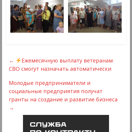
←
Ежемесячную выплату ветеранам
СВО смогут назначать автоматически
Молодые предприниматели и
социальные предприятия получат
гранты на создание и развитие бизнеса
→