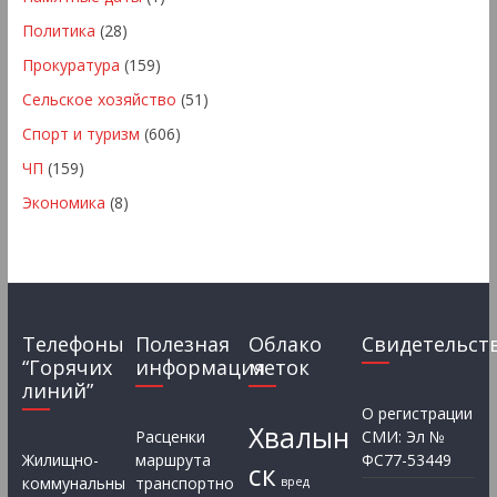
Политика
(28)
Прокуратура
(159)
Сельское хозяйство
(51)
Спорт и туризм
(606)
ЧП
(159)
Экономика
(8)
Телефоны
Полезная
Облако
Свидетельст
“Горячих
информация
меток
линий”
О регистрации
Хвалын
Расценки
СМИ: Эл №
Жилищно-
маршрута
ФС77-53449
ск
коммунальны
транспортно
вред