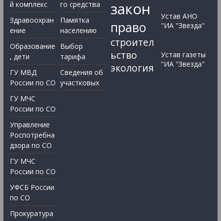
закон
й комплекс
го средства
Устав АНО
Здравоохран
Памятка
право
"ИА "Звезда"
ение
населению
строител
Образование
Выбор
ьство
Устав газеты
, дети
тарифа
"ИА "Звезда"
экология
ГУ МВД
Сведения об
России по СО
участковых
ГУ МЧС
России по СО
Управление
Роспотребна
дзора по СО
ГУ МЧС
России по СО
УФСБ России
по СО
Прокуратура