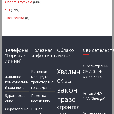
Спорт и туризм
(606)
ЧП
(159)
Экономика
(8)
Телефоны
Полезная
Облако
Свидетельст
“Горячих
информация
меток
линий”
О регистрации
Хвалын
Расценки
СМИ: Эл №
Жилищно-
маршрута
ФС77-53449
ск
коммунальны
транспортно
вред
закон
й комплекс
го средства
Устав АНО
Здравоохран
Памятка
право
"ИА "Звезда"
ение
населению
строител
Образование
Выбор
ьство
Устав газеты