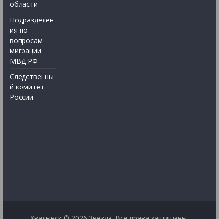
области
Подразделен
ия по
вопросам
миграции
МВД РФ
Следственны
й комитет
России
Хвалынск © 2026
Звезда
. Все права защищены.