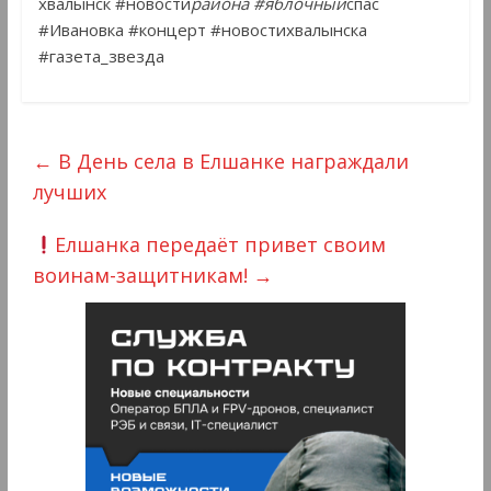
хвалынск #новости
района #яблочный
спас
#Ивановка #концерт #новостихвалынска
#газета_звезда
←
В День села в Елшанке награждали
лучших
Елшанка передаëт привет своим
воинам-защитникам!
→