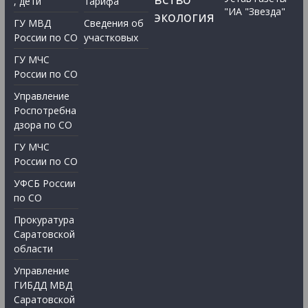
, дети
тарифа
"ИА "Звезда"
экология
ГУ МВД
Сведения об
России по СО
участковых
ГУ МЧС
России по СО
Управление
Роспотребна
дзора по СО
ГУ МЧС
России по СО
УФСБ России
по СО
Прокуратура
Саратовской
области
Управление
ГИБДД МВД
Саратовской