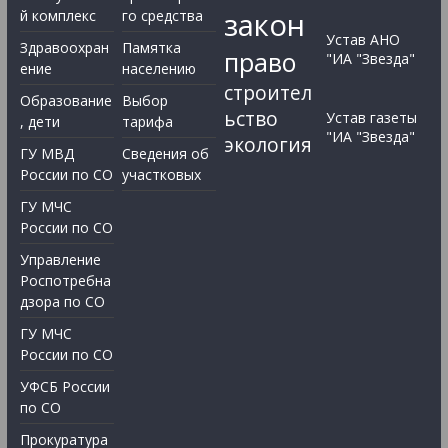
закон
й комплекс
го средства
Устав АНО
Здравоохран
Памятка
право
"ИА "Звезда"
ение
населению
строител
Образование
Выбор
ьство
Устав газеты
, дети
тарифа
"ИА "Звезда"
экология
ГУ МВД
Сведения об
России по СО
участковых
ГУ МЧС
России по СО
Управление
Роспотребна
дзора по СО
ГУ МЧС
России по СО
УФСБ России
по СО
Прокуратура