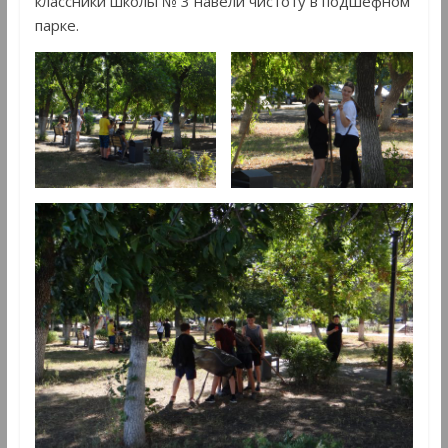
классники школы № 3 навели чистоту в подшефном
парке.