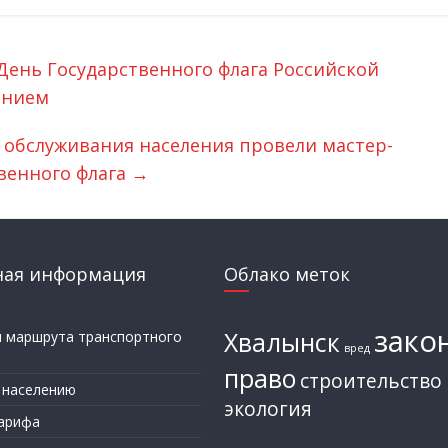
ень Государственного флага Российской
ением
 обслуживания населения провели мастер-
венного флага
→
ная информация
Облако меток
зако
Хвалынск
и маршрута транспортного
вред
а
право
строительство
 населению
экология
арифа