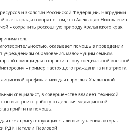
ресурсов и экологии Российской Федерации, Нагрудный
ойные награды говорят о том, что Александр Николаевич
ачей – сохранить роскошную природу Хвалынского края.
приниматель.
лаготворительностью, оказывает помощь в проведении
ет учреждениям образования, малоимущим семьям.
тарной помощи для отправки в зону специальной военной
Викторович – пример настоящего гражданина и патриота.
дицинской профилактики для взрослых Хвалынской
льный специалист, в совершенстве владеет техникой
отно выстроить работу отделения медицинской
егда прийти на помощь.
ля всех присутствующих стали выступления автора-
тки РДК Наталии Павловой