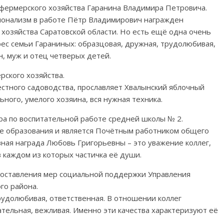
-фермерского хозяйства Гаранина Владимира Петровича.
ионализм в работе Пётр Владимирович награжден
хозяйства Саратовской области. Но есть ещё одна очень
рес семьи Гараниных: образцовая, дружная, трудолюбивая,
, муж и отец четверых детей.
рского хозяйства.
стного садоводства, прославляет Хвалынский яблочный
ельного, умелого хозяина, вся нужная техника.
а по воспитательной работе средней школы № 2.
ре образования и является Почëтным работником общего
ная награда Любовь Григорьевны – это уважение коллег,
 каждом из которых частичка её души.
доставления мер социальной поддержки Управления
го района.
рудолюбивая, ответственная. В отношении коллег
ательная, вежливая. Именно эти качества характеризуют её