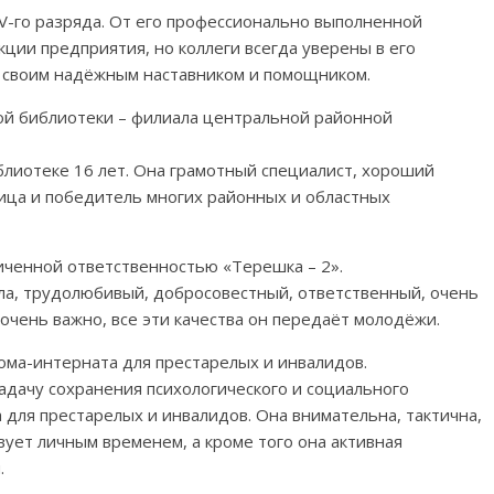
V-го разряда. От его профессионально выполненной
ции предприятия, но коллеги всегда уверены в его
т своим надёжным наставником и помощником.
ой библиотеки – филиала центральной районной
лиотеке 16 лет. Она грамотный специалист, хороший
ица и победитель многих районных и областных
иченной ответственностью «Терешка – 2».
ла, трудолюбивый, добросовестный, ответственный, очень
 очень важно, все эти качества он передаëт молодёжи.
Дома-интерната для престарелых и инвалидов.
дачу сохранения психологического и социального
для престарелых и инвалидов. Она внимательна, тактична,
вует личным временем, а кроме того она активная
.