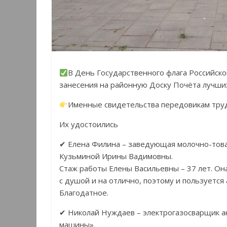
В День Государственного флага Российск
занесения на районную Доску Почёта лучших
Именные свидетельства передовикам труда
Их удостоились
✔ Елена Филина – заведующая молочно-това
Кузьминой Ирины Вадимовны.
Стаж работы Елены Васильевны – 37 лет. Она
с душой и на отлично, поэтому и пользуется
Благодатное.
✔ Николай Нуждаев – электрогазосварщик а
машины».