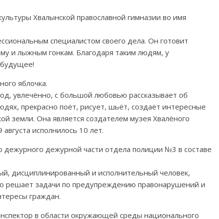
ультуры Хвалынской православной гимназии во имя
ссиональным специалистом своего дела. Он готовит
му и лыжным гонкам. Благодаря таким людям, у
 будущее!
ного яблочка.
од, увлечённо, с большой любовью рассказывает об
юдях, прекрасно поёт, рисует, шьёт, создаёт интересные
ой земли. Она является создателем музея Хвалëного
9 августа исполнилось 10 лет.
о дежурного дежурной части отдела полиции №3 в составе
ый, дисциплинированный и исполнительный человек,
ью решает задачи по предупреждению правонарушений и
нтересы граждан.
инспектор в области окружающей среды национального