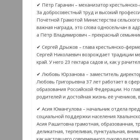
✔ Пётр Гаранин – механизатор крестьянско
За добросовестный труд и высокий професс
Почётной Грамотой Министерства сельского 
важная награда, это слова односельчан в ад
а Пётр Владимирович – прекрасный семьянин
✔ Сергей Дрыжов – глава крестьянско-ферме
Сергей Николаевич возрождает традиции ме
край. У него 23 гектара садов и, как у рачит
✔ Любовь Юрзанова – заместитель директор
Любовь Григорьевна 37 лет работает в сфе
образования Российской Федерации. Но глав
родителей и достойная жизнь её учеников, в
✔ Асия Юмангулова – начальник отдела пре
социальной поддержки населения Хвалынско
Асия Рашитовна грамотная, образованная, т
деликатная, терпеливая, пунктуальная, вним
как настоящего современного руководителя.