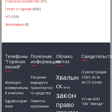
Сельское хозяйство
(51)
Спорт и туризм
(606)
ЧП
(159)
Экономика
(8)
Телефоны
Полезная
Облако
Свидетельст
“Горячих
информация
меток
линий”
О регистрации
Хвалын
Расценки
СМИ: Эл №
Жилищно-
маршрута
ФС77-53449
ск
коммунальны
транспортно
вред
закон
й комплекс
го средства
Устав АНО
Здравоохран
Памятка
право
"ИА "Звезда"
ение
населению