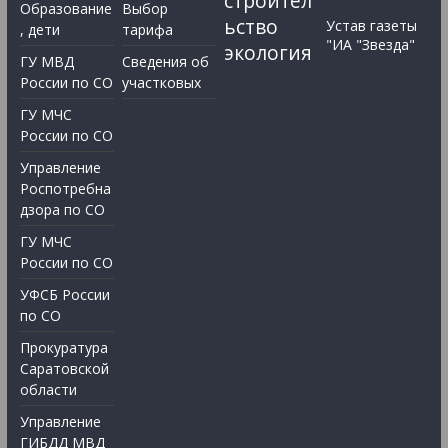
строител
Образование
Выбор
ьство
Устав газеты
, дети
тарифа
"ИА "Звезда"
экология
ГУ МВД
Сведения об
России по СО
участковых
ГУ МЧС
России по СО
Управление
Роспотребна
дзора по СО
ГУ МЧС
России по СО
УФСБ России
по СО
Прокуратура
Саратовской
области
Управление
ГИБДД МВД