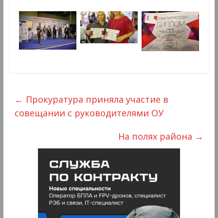
←
Прокуратура приняла участие в
совещании с руководителями ОУ
На полях района
→