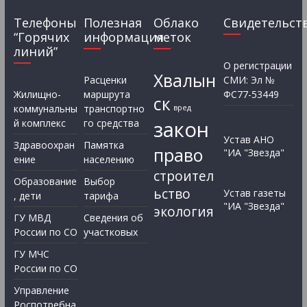
Телефоны
Полезная
Облако
Свидетельст
“Горячих
информация
меток
линий”
О регистрации
Хвалын
Расценки
СМИ: Эл №
Жилищно-
маршрута
ФС77-53449
ск
коммунальны
транспортно
вред
закон
й комплекс
го средства
Устав АНО
Здравоохран
Памятка
право
"ИА "Звезда"
ение
населению
строител
Образование
Выбор
ьство
Устав газеты
, дети
тарифа
"ИА "Звезда"
экология
ГУ МВД
Сведения об
России по СО
участковых
ГУ МЧС
России по СО
Управление
Роспотребна