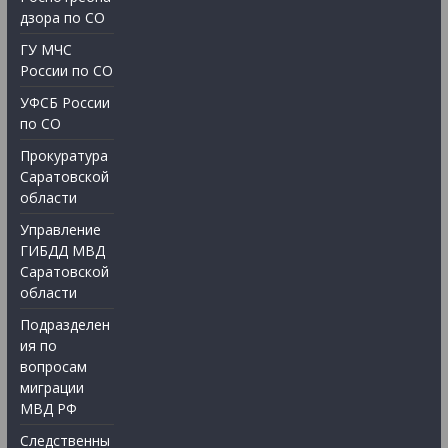
дзора по СО
ГУ МЧС
России по СО
УФСБ России
по СО
Прокуратура
Саратовской
области
Управление
ГИБДД МВД
Саратовской
области
Подразделен
ия по
вопросам
миграции
МВД РФ
Следственны