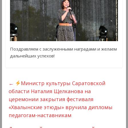
Поздравляем с заслуженными наградами и желаем
дальнейших успехов!
←
Министр культуры Саратовской
области Наталия Щелканова на
церемонии закрытия фестиваля
«Хвалынские этюды» вручила дипломы
педагогам-наставникам