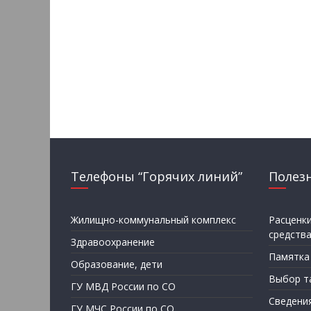
Телефоны “Горячих линий”
Полез
Жилищно-коммунальный комплекс
Расценк
средств
Здравоохранение
Памятка
Образование, дети
Выбор т
ГУ МВД России по СО
Сведени
ГУ МЧС России по СО