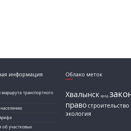
ная информация
Облако меток
зако
Хвалынск
и маршрута транспортного
вред
а
право
строительство
 населению
экология
арифа
я об участковых