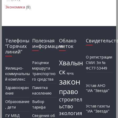
Экономика
(8)
Телефоны
Полезная
Облако
Свидетельст
“Горячих
информация
меток
линий”
О регистрации
Хвалын
Расценки
СМИ: Эл №
Жилищно-
маршрута
ФС77-53449
ск
коммунальны
транспортно
вред
закон
й комплекс
го средства
Устав АНО
Здравоохран
Памятка
право
"ИА "Звезда"
ение
населению
строител
Образование
Выбор
ьство
Устав газеты
, дети
тарифа
"ИА "Звезда"
экология
ГУ МВД
Сведения об