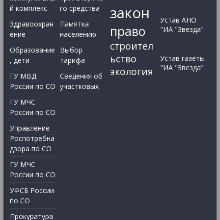
закон
й комплекс
го средства
Устав АНО
Здравоохран
Памятка
право
"ИА "Звезда"
ение
населению
строител
Образование
Выбор
ьство
Устав газеты
, дети
тарифа
"ИА "Звезда"
экология
ГУ МВД
Сведения об
России по СО
участковых
ГУ МЧС
России по СО
Управление
Роспотребна
дзора по СО
ГУ МЧС
России по СО
УФСБ России
по СО
Прокуратура