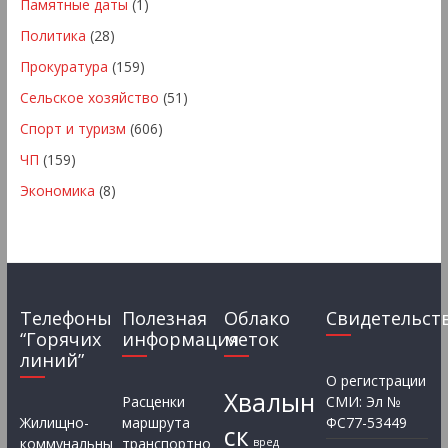
Памятные даты
(1)
Политика
(28)
Прокуратура
(159)
Сельское хозяйство
(51)
Спорт и туризм
(606)
ЧП
(159)
Экономика
(8)
Телефоны
Полезная
Облако
Свидетельст
“Горячих
информация
меток
линий”
О регистрации
Хвалын
Расценки
СМИ: Эл №
Жилищно-
маршрута
ФС77-53449
ск
коммунальны
транспортно
вред