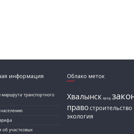
ная информация
Облако меток
зако
Хвалынск
и маршрута транспортного
вред
а
право
строительство
 населению
экология
арифа
я об участковых