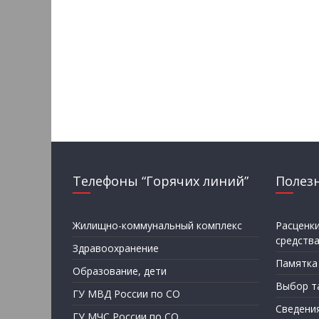
Телефоны “Горячих линий”
Полез
Жилищно-коммунальный комплекс
Расценк
средств
Здравоохранение
Памятка
Образование, дети
Выбор т
ГУ МВД России по СО
Сведени
ГУ МЧС России по СО