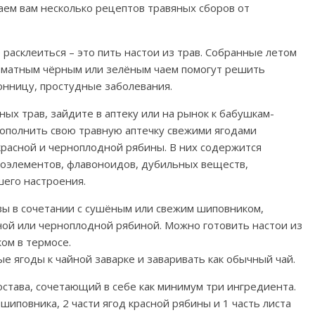
гаем вам несколько рецептов травяных сборов от
расклеиться – это пить настои из трав. Собранные летом
роматным чёрным или зелёным чаем помогут решить
сонницу, простудные заболевания.
ных трав, зайдите в аптеку или на рынок к бабушкам-
ополнить свою травную аптечку свежими ягодами
красной и черноплодной рябины. В них содержится
роэлементов, флавоноидов, дубильных веществ,
шего настроения.
ы в сочетании с сушёным или свежим шиповником,
ной или черноплодной рябиной. Можно готовить настои из
ком в термосе.
 ягоды к чайной заварке и заваривать как обычный чай.
става, сочетающий в себе как минимум три ингредиента.
иповника, 2 части ягод красной рябины и 1 часть листа