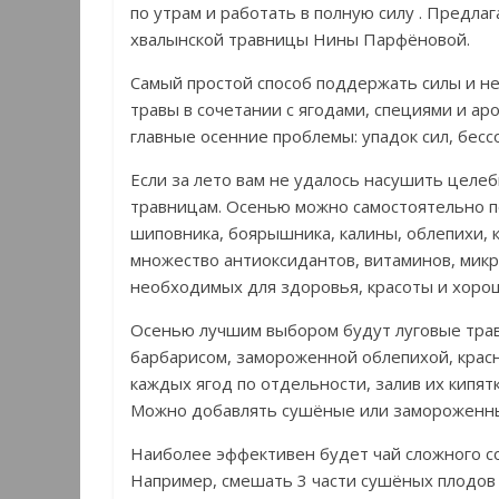
по утрам и работать в полную силу . Предла
хвалынской травницы Нины Парфёновой.
Самый простой способ поддержать силы и не 
травы в сочетании с ягодами, специями и а
главные осенние проблемы: упадок сил, бес
Если за лето вам не удалось насушить целеб
травницам. Осенью можно самостоятельно п
шиповника, боярышника, калины, облепихи, 
множество антиоксидантов, витаминов, мик
необходимых для здоровья, красоты и хоро
Осенью лучшим выбором будут луговые трав
барбарисом, замороженной облепихой, крас
каждых ягод по отдельности, залив их кипят
Можно добавлять сушёные или замороженные
Наиболее эффективен будет чай сложного со
Например, смешать 3 части сушёных плодов ш