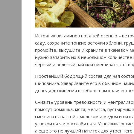
Источник витаминов поздней осенью – веточ
саду, сохраните тонкие веточки яблони, гру
промойте, высушите и храните в тканевом м
нужно запарить их в небольшом количестве
черный и зеленый чай или смешивать с отвар
Простейший бодрящий состав для чая состои
шиповника. Заваривайте его в обычном чайни
доведя до кипения в небольшом количестве 
Снизить уровень тревожности и нейтрализо
помогут ромашка, мята, мелисса, пустырник.
смешивать настой с молоком и медом и пить 
успокоиться и расслабиться. Успокаивающие 
а еще это не лучший напиток для утреннего 