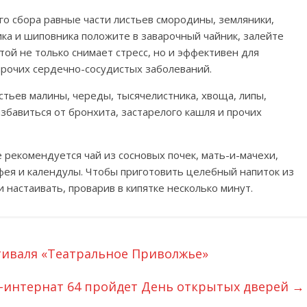
о сбора равные части листьев смородины, земляники,
ика и шиповника положите в заварочный чайник, залейте
стой не только снимает стресс, но и эффективен для
прочих сердечно-сосудистых заболеваний.
стьев малины, череды, тысячелистника, хвоща, липы,
бавиться от бронхита, застарелого кашля и прочих
 рекомендуется чай из сосновых почек, мать-и-мачехи,
фея и календулы. Чтобы приготовить целебный напиток из
и настаивать, проварив в кипятке несколько минут.
тиваля «Театральное Приволжье»
е-интернат 64 пройдет День открытых дверей
→