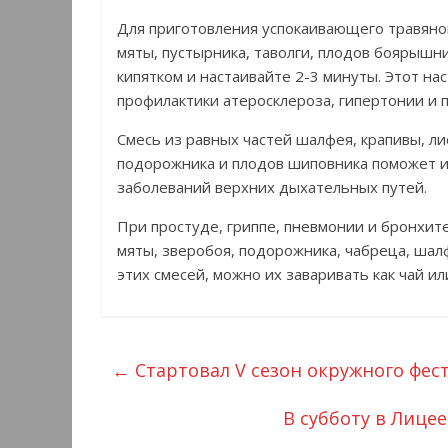
Для приготовления успокаивающего травяног
мяты, пустырника, таволги, плодов боярышн
кипятком и настаивайте 2-3 минуты. Этот на
профилактики атеросклероза, гипертонии и 
Смесь из равных частей шалфея, крапивы, ли
подорожника и плодов шиповника поможет из
заболеваний верхних дыхательных путей.
При простуде, гриппе, пневмонии и бронхите
мяты, зверобоя, подорожника, чабреца, шал
этих смесей, можно их заваривать как чай ил
←
Стартовал V сезон окружного фес
В субботу в Лице