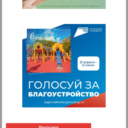
Хвалынск