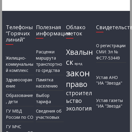
Телефоны
Полезная
Облако
Свидетельст
“Горячих
информация
меток
линий”
О регистрации
Хвалын
Расценки
СМИ: Эл №
Жилищно-
маршрута
ФС77-53449
ск
коммунальны
транспортно
вред
закон
й комплекс
го средства
Устав АНО
Здравоохран
Памятка
право
"ИА "Звезда"
ение
населению
строител
Образование
Выбор
ьство
Устав газеты
, дети
тарифа
"ИА "Звезда"
экология
ГУ МВД
Сведения об
России по СО
участковых
ГУ МЧС