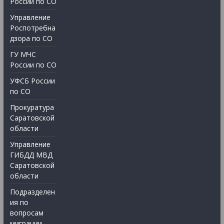
России по СО
Управление
Роспотребна
дзора по СО
ГУ МЧС
России по СО
УФСБ России
по СО
Прокуратура
Саратовской
области
Управление
ГИБДД МВД
Саратовской
области
Подразделен
ия по
вопросам
миграции