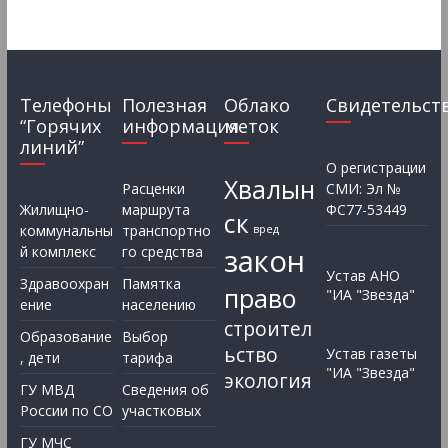
Телефоны
Полезная
Облако
Свидетельст
“Горячих
информация
меток
линий”
О регистрации
Хвалын
Расценки
СМИ: Эл №
Жилищно-
маршрута
ФС77-53449
ск
коммунальны
транспортно
вред
закон
й комплекс
го средства
Устав АНО
Здравоохран
Памятка
право
"ИА "Звезда"
ение
населению
строител
Образование
Выбор
ьство
Устав газеты
, дети
тарифа
"ИА "Звезда"
экология
ГУ МВД
Сведения об
России по СО
участковых
ГУ МЧС