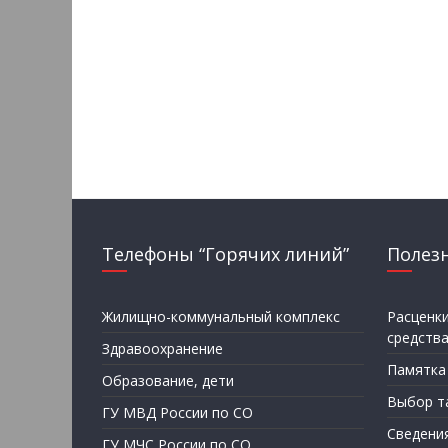
Телефоны “Горячих линий”
Полез
Жилищно-коммунальный комплекс
Расценк
средств
Здравоохранение
Памятка
Образование, дети
Выбор т
ГУ МВД России по СО
Сведени
ГУ МЧС России по СО