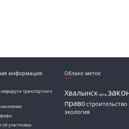
ная информация
Облако меток
зако
Хвалынск
и маршрута транспортного
вред
а
право
строительство
 населению
экология
арифа
я об участковых