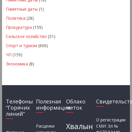
Памятные даты
(1)
Политика
(28)
Прокуратура
(159)
Сельское хозяйство
(51)
Спорт и туризм
(606)
ЧП
(159)
Экономика
(8)
Телефоны
Полезная
Облако
Свидетельст
“Горячих
информация
меток
линий”
О регистрации
Хвалын
Расценки
СМИ: Эл №