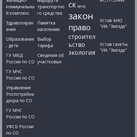
Жилищно-
маршрута
ФС77-53449
ск
коммунальны
транспортно
вред
закон
й комплекс
го средства
Устав АНО
Здравоохран
Памятка
право
"ИА "Звезда"
ение
населению
строител
Образование
Выбор
ьство
Устав газеты
, дети
тарифа
"ИА "Звезда"
экология
ГУ МВД
Сведения об
России по СО
участковых
ГУ МЧС
России по СО
Управление
Роспотребна
дзора по СО
ГУ МЧС
России по СО
УФСБ России
по СО