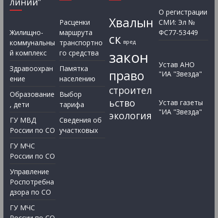
линий”
О регистрации
Хвалын
Расценки
СМИ: Эл №
Жилищно-
маршрута
ФС77-53449
ск
коммунальны
транспортно
вред
закон
й комплекс
го средства
Устав АНО
Здравоохран
Памятка
право
"ИА "Звезда"
ение
населению
строител
Образование
Выбор
ьство
Устав газеты
, дети
тарифа
"ИА "Звезда"
экология
ГУ МВД
Сведения об
России по СО
участковых
ГУ МЧС
России по СО
Управление
Роспотребна
дзора по СО
ГУ МЧС
России по СО