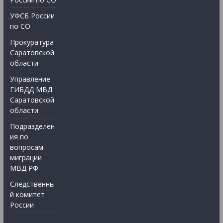
УФСБ России
по СО
Прокуратура
Саратовской
области
Управление
ГИБДД МВД
Саратовской
области
Подразделен
ия по
вопросам
миграции
МВД РФ
Следственны
й комитет
России