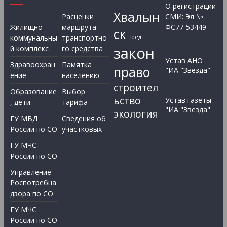
О регистрации
Хвалын
Расценки
СМИ: Эл №
Жилищно-
маршрута
ФС77-53449
ск
коммунальны
транспортно
вред
закон
й комплекс
го средства
Устав АНО
Здравоохран
Памятка
право
"ИА "Звезда"
ение
населению
строител
Образование
Выбор
ьство
Устав газеты
, дети
тарифа
"ИА "Звезда"
экология
ГУ МВД
Сведения об
России по СО
участковых
ГУ МЧС
России по СО
Управление
Роспотребна
дзора по СО
ГУ МЧС
России по СО