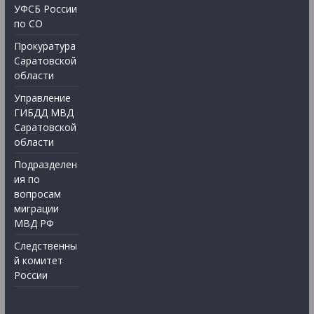
УФСБ России
по СО
Прокуратура
Саратовской
области
Управление
ГИБДД МВД
Саратовской
области
Подразделен
ия по
вопросам
миграции
МВД РФ
Следственны
й комитет
России