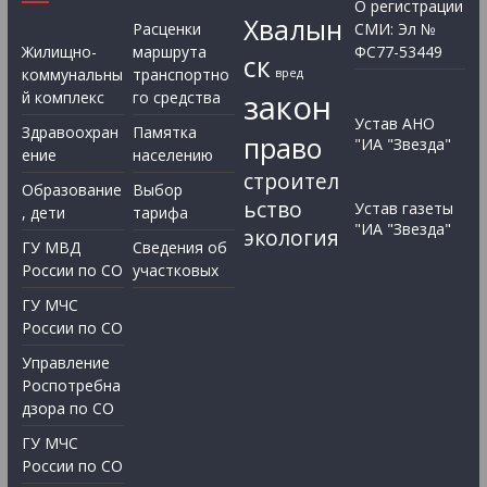
О регистрации
Хвалын
Расценки
СМИ: Эл №
Жилищно-
маршрута
ФС77-53449
ск
коммунальны
транспортно
вред
закон
й комплекс
го средства
Устав АНО
Здравоохран
Памятка
право
"ИА "Звезда"
ение
населению
строител
Образование
Выбор
ьство
Устав газеты
, дети
тарифа
"ИА "Звезда"
экология
ГУ МВД
Сведения об
России по СО
участковых
ГУ МЧС
России по СО
Управление
Роспотребна
дзора по СО
ГУ МЧС
России по СО