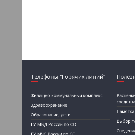
Телефоны “Горячих линий”
Полез
Жилищно-коммунальный комплекс
Расценк
средств
Здравоохранение
Памятка
Образование, дети
Выбор т
ГУ МВД России по СО
Сведени
ГУ МЧС России по СО