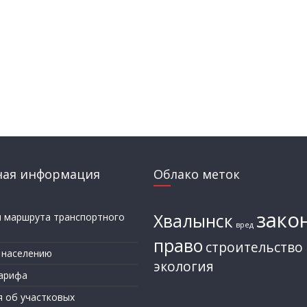
ная информация
Облако меток
зако
Хвалынск
и маршрута транспортного
вред
а
право
строительство
 населению
экология
арифа
я об участковых