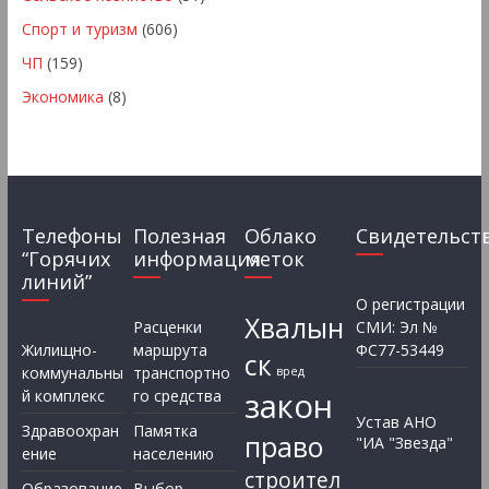
Спорт и туризм
(606)
ЧП
(159)
Экономика
(8)
Телефоны
Полезная
Облако
Свидетельст
“Горячих
информация
меток
линий”
О регистрации
Хвалын
Расценки
СМИ: Эл №
Жилищно-
маршрута
ФС77-53449
ск
коммунальны
транспортно
вред
закон
й комплекс
го средства
Устав АНО
Здравоохран
Памятка
право
"ИА "Звезда"
ение
населению
строител
Образование
Выбор