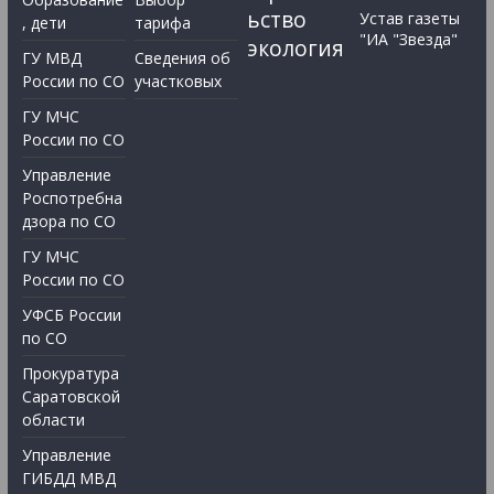
ьство
Устав газеты
, дети
тарифа
"ИА "Звезда"
экология
ГУ МВД
Сведения об
России по СО
участковых
ГУ МЧС
России по СО
Управление
Роспотребна
дзора по СО
ГУ МЧС
России по СО
УФСБ России
по СО
Прокуратура
Саратовской
области
Управление
ГИБДД МВД