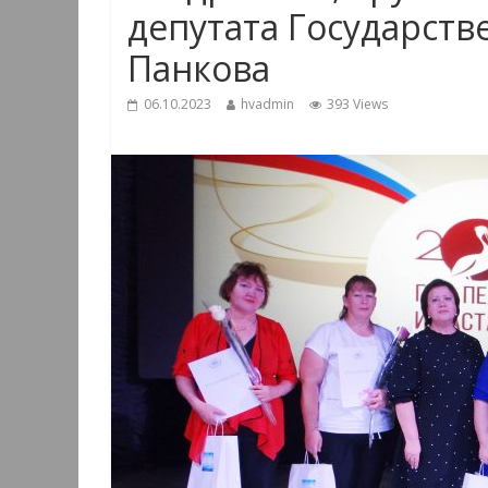
депутата Государст
Панкова
06.10.2023
hvadmin
393 Views