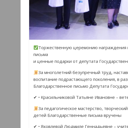
Торжественную церемонию награждения п
письма
и ценные подарки от депутата Государстве
За многолетний безупречный труд, настав
воспитание подрастающего поколения, в ра
Благодарственное письмо Депутата Государ
✔ • Красильниковой Татьяне Ивановне – вете
За педагогическое мастерство, творчески
детей Благодарственные письма вручены
✔ • Яковлевой Людмиле Геннадьевне – учит