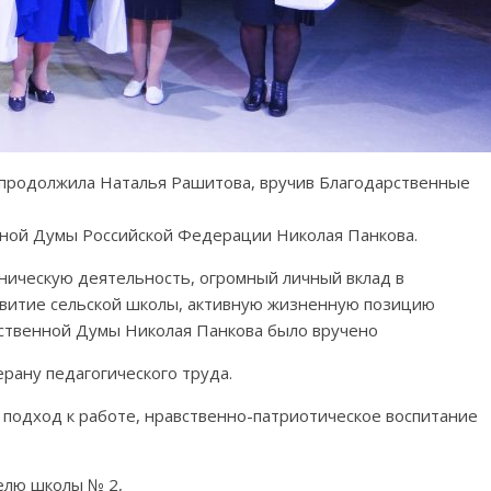
родолжила Наталья Рашитова, вручив Благодарственные
нной Думы Российской Федерации Николая Панкова.
ническую деятельность, огромный личный вклад в
звитие сельской школы, активную жизненную позицию
ственной Думы Николая Панкова было вручено
рану педагогического труда.
й подход к работе, нравственно-патриотическое воспитание
елю школы № 2,