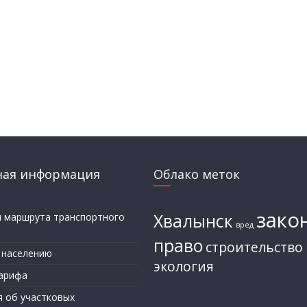
ная информация
Облако меток
зако
Хвалынск
и маршрута транспортного
вред
а
право
строительство
 населению
экология
арифа
я об участковых