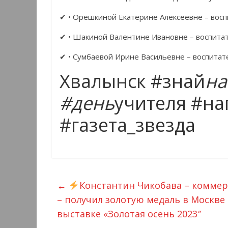
✔ • Орешкиной Екатерине Алексеевне – восп
✔ • Шакиной Валентине Ивановне – воспитат
✔ • Сумбаевой Ирине Васильевне – воспитат
Хвалынск #знай
на
#день
учителя #н
#газета_звезда
←
Константин Чикобава – коммер
– получил золотую медаль в Москв
выставке «Золотая осень 2023″