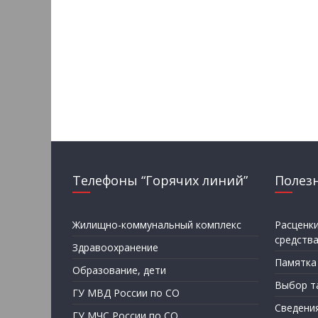
Телефоны “Горячих линий”
Полез
Жилищно-коммунальный комплекс
Расценк
средств
Здравоохранение
Памятка
Образование, дети
Выбор т
ГУ МВД России по СО
Сведени
ГУ МЧС России по СО