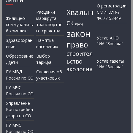
О регистрации
Хвалын
Расценки
СМИ: Эл №
Жилищно-
маршрута
ФС77-53449
ск
коммунальны
транспортно
вред
закон
й комплекс
го средства
Устав АНО
Здравоохран
Памятка
право
"ИА "Звезда"
ение
населению
строител
Образование
Выбор
ьство
Устав газеты
, дети
тарифа
"ИА "Звезда"
экология
ГУ МВД
Сведения об
России по СО
участковых
ГУ МЧС
России по СО
Управление
Роспотребна
дзора по СО
ГУ МЧС
России по СО