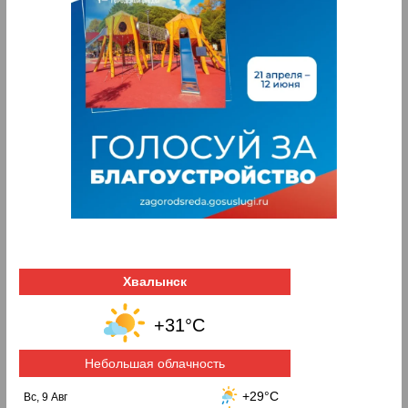
Хвалынск
+31°C
Небольшая облачность
+29°C
Вс, 9 Авг