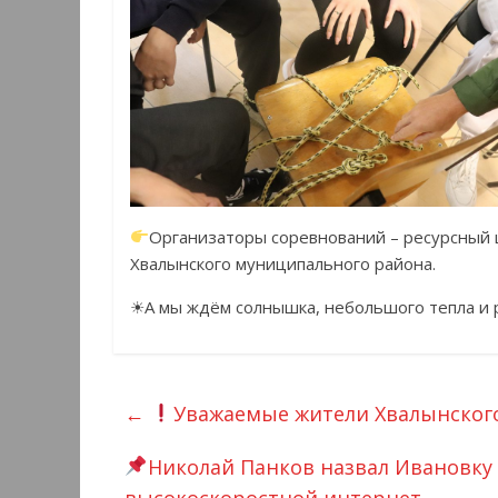
Организаторы соревнований – ресурсный ц
Хвалынского муниципального района.
☀А мы ждём солнышка, небольшого тепла и 
←
Уважаемые жители Хвалынского
Николай Панков назвал Ивановку 
высокоскоростной интернет
→