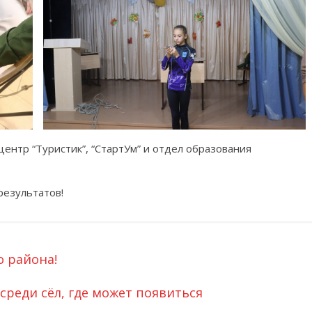
ентр “Туристик”, “СтартУм” и отдел образования
результатов!
 района!
среди сёл, где может появиться