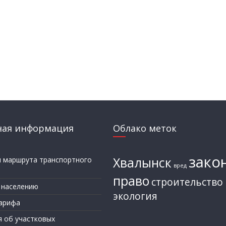
ная информация
Облако меток
зако
Хвалынск
и маршрута транспортного
вред
а
право
строительство
 населению
экология
арифа
я об участковых