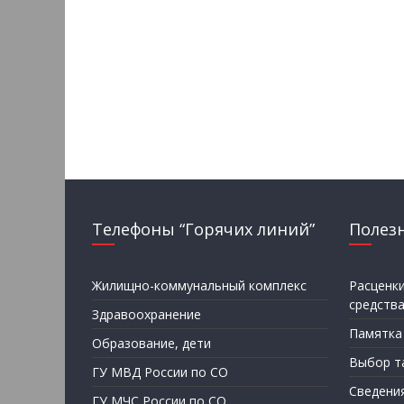
Телефоны “Горячих линий”
Полез
Жилищно-коммунальный комплекс
Расценк
средств
Здравоохранение
Памятка
Образование, дети
Выбор т
ГУ МВД России по СО
Сведени
ГУ МЧС России по СО