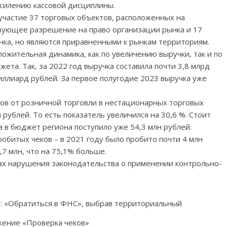
усилению кассовой дисциплины.
участие 37 торговых объектов, расположенных на
твующее разрешение на право организации рынка и 17
нка, но являются приравненными к рынкам территориям.
ложительная динамика, как по увеличению выручки, так и по
та. Так, за 2022 год выручка составила почти 3,8 млрд
иллиард рублей. За первое полугодие 2023 выручка уже
огов от розничной торговли в нестационарных торговых
н рублей. То есть показатель увеличился на 30,6 %. Стоит
а в бюджет региона поступило уже 54,3 млн рублей.
обитых чеков – в 2021 году было пробито почти 4 млн
,7 млн, что на 75,1% больше.
ах нарушения законодательства о применении контрольно-
и: «Обратиться в ФНС», выбрав территориальный
жение «Проверка чеков»