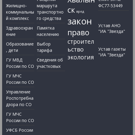
Жилищно-
маршрута
ФС77-53449
ск
коммунальны
транспортно
вред
закон
й комплекс
го средства
Устав АНО
Здравоохран
Памятка
право
"ИА "Звезда"
ение
населению
строител
Образование
Выбор
ьство
Устав газеты
, дети
тарифа
"ИА "Звезда"
экология
ГУ МВД
Сведения об
России по СО
участковых
ГУ МЧС
России по СО
Управление
Роспотребна
дзора по СО
ГУ МЧС
России по СО
УФСБ России