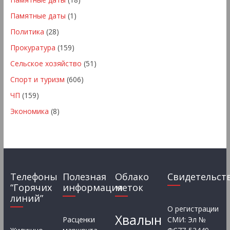
Памятные даты
(1)
Политика
(28)
Прокуратура
(159)
Сельское хозяйство
(51)
Спорт и туризм
(606)
ЧП
(159)
Экономика
(8)
Телефоны
Полезная
Облако
Свидетельст
“Горячих
информация
меток
линий”
О регистрации
Хвалын
Расценки
СМИ: Эл №