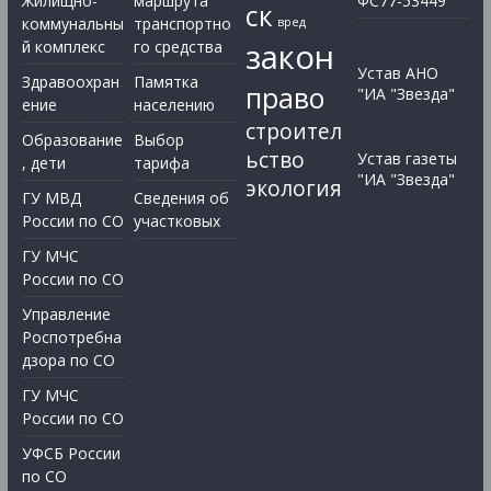
Жилищно-
маршрута
ФС77-53449
ск
коммунальны
транспортно
вред
закон
й комплекс
го средства
Устав АНО
Здравоохран
Памятка
право
"ИА "Звезда"
ение
населению
строител
Образование
Выбор
ьство
Устав газеты
, дети
тарифа
"ИА "Звезда"
экология
ГУ МВД
Сведения об
России по СО
участковых
ГУ МЧС
России по СО
Управление
Роспотребна
дзора по СО
ГУ МЧС
России по СО
УФСБ России
по СО