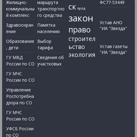
Жилищно-
маршрута
ФС77-53449
ск
коммунальны
транспортно
вред
закон
й комплекс
го средства
Устав АНО
Здравоохран
Памятка
право
"ИА "Звезда"
ение
населению
строител
Образование
Выбор
ьство
Устав газеты
, дети
тарифа
"ИА "Звезда"
экология
ГУ МВД
Сведения об
России по СО
участковых
ГУ МЧС
России по СО
Управление
Роспотребна
дзора по СО
ГУ МЧС
России по СО
УФСБ России
по СО