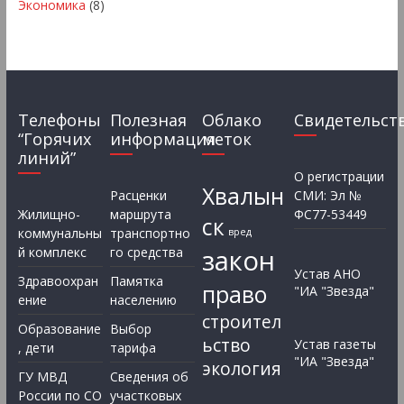
Экономика
(8)
Телефоны
Полезная
Облако
Свидетельст
“Горячих
информация
меток
линий”
О регистрации
Хвалын
Расценки
СМИ: Эл №
Жилищно-
маршрута
ФС77-53449
ск
коммунальны
транспортно
вред
закон
й комплекс
го средства
Устав АНО
Здравоохран
Памятка
право
"ИА "Звезда"
ение
населению
строител
Образование
Выбор
ьство
Устав газеты
, дети
тарифа
"ИА "Звезда"
экология
ГУ МВД
Сведения об
России по СО
участковых