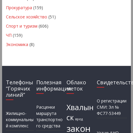
Прокуратура
(159)
Сельское хозяйство
(51)
Спорт и туризм
(606)
ЧП
(159)
Экономика
(8)
Телефоны
Полезная
Облако
Свидетельст
“Горячих
информация
меток
линий”
О регистрации
Хвалын
Расценки
СМИ: Эл №
Жилищно-
маршрута
ФС77-53449
ск
коммунальны
транспортно
вред
закон
й комплекс
го средства
Устав АНО