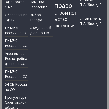
Здравоохран
Памятка
право
"ИА "Звезда"
ение
населению
строител
Образование
Выбор
ьство
Устав газеты
, дети
тарифа
"ИА "Звезда"
экология
ГУ МВД
Сведения об
России по СО
участковых
ГУ МЧС
России по СО
Управление
Роспотребна
дзора по СО
ГУ МЧС
России по СО
УФСБ России
по СО
Прокуратура
Саратовской
области