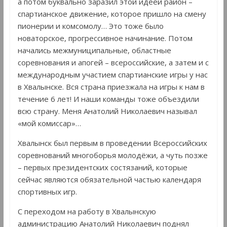
а потом буквально заразил этой идеей район –
спартианское движение, которое пришло на смену
пионерии и комсомолу… Это тоже было
новаторское, прогрессивное начинание. Потом
начались межмуниципальные, областные
соревнования и апогей – всероссийские, а затем и с
международным участием спартианские игры у нас
в Хвалынске. Вся страна приезжала на игры к нам в
течение 6 лет! И наши команды тоже объездили
всю страну. Меня Анатолий Николаевич называл
«мой комиссар»…
Хвалынск был первым в проведении Всероссийских
соревнований многоборья молодёжи, а чуть позже
– первых президентских состязаний, которые
сейчас являются обязательной частью календаря
спортивных игр.
С переходом на работу в Хвалынскую
администрацию Анатолий Николаевич поднял