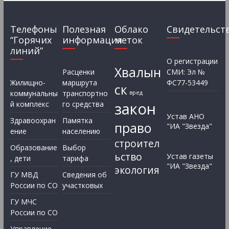
Телефоны
Полезная
Облако
Свидетельст
“Горячих
информация
меток
линий”
О регистрации
Хвалын
Расценки
СМИ: Эл №
Жилищно-
маршрута
ФС77-53449
ск
коммунальны
транспортно
вред
закон
й комплекс
го средства
Устав АНО
Здравоохран
Памятка
право
"ИА "Звезда"
ение
населению
строител
Образование
Выбор
ьство
Устав газеты
, дети
тарифа
"ИА "Звезда"
экология
ГУ МВД
Сведения об
России по СО
участковых
ГУ МЧС
России по СО
Управление