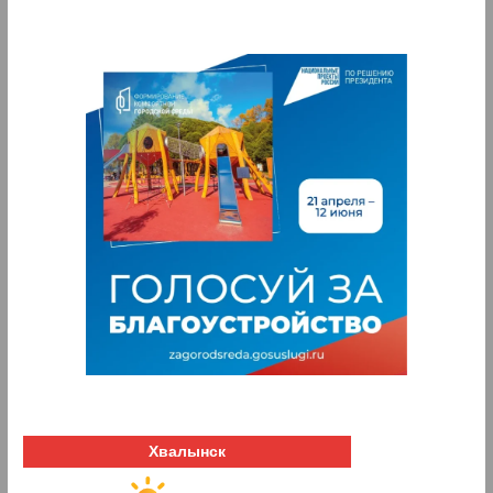
Хвалынск