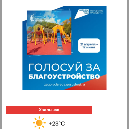
Хвалынск
+23°C