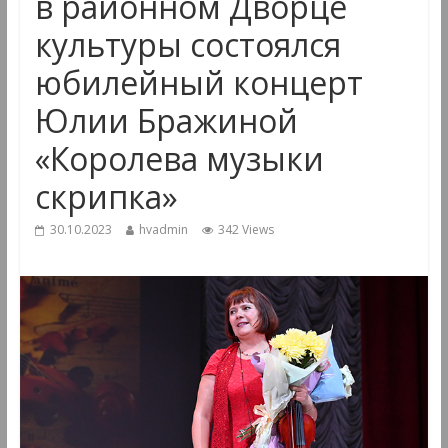
в районном Дворце
культуры состоялся
юбилейный концерт
Юлии Бражиной
«Королева музыки
скрипка»
30.10.2023
hvadmin
342 Views