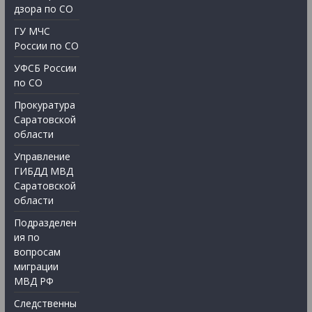
дзора по СО
ГУ МЧС
России по СО
УФСБ России
по СО
Прокуратура
Саратовской
области
Управление
ГИБДД МВД
Саратовской
области
Подразделен
ия по
вопросам
миграции
МВД РФ
Следственны