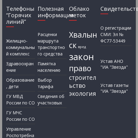
Телефоны
Полезная
Облако
Свидетельст
“Горячих
информация
меток
линий”
О регистрации
Хвалын
Расценки
СМИ: Эл №
Жилищно-
маршрута
ФС77-53449
ск
коммунальны
транспортно
вред
закон
й комплекс
го средства
Устав АНО
Здравоохран
Памятка
право
"ИА "Звезда"
ение
населению
строител
Образование
Выбор
ьство
Устав газеты
, дети
тарифа
"ИА "Звезда"
экология
ГУ МВД
Сведения об
России по СО
участковых
ГУ МЧС
России по СО
Управление
Роспотребна