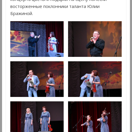
восторженные поклонники таланта Юлии
Бражиной.