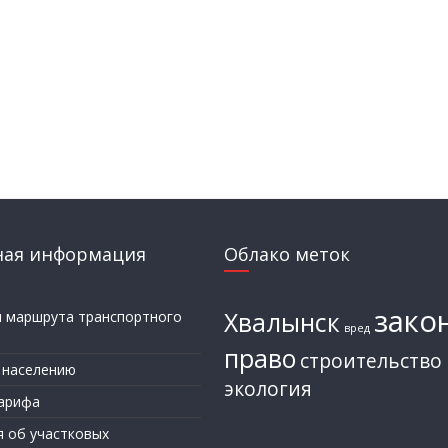
ная информация
Облако меток
зако
Хвалынск
и маршрута транспортного
вред
а
право
строительство
 населению
экология
арифа
я об участковых