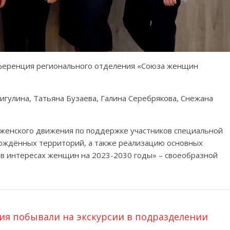
онференция регионального отделения «Союза женщин
игулина, Татьяна Бузаева, Галина Серебрякова, Снежана
женского движения по поддержке участников специальной
бождённых территорий, а также реализацию основных
 в интересах женщин на 2023-2030 годы» – своеобразной
я побывали на экскурсии в подразделении