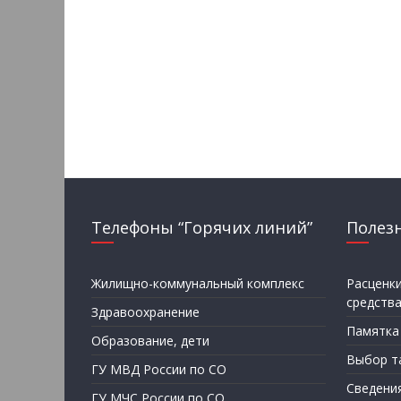
Телефоны “Горячих линий”
Полез
Жилищно-коммунальный комплекс
Расценк
средств
Здравоохранение
Памятка
Образование, дети
Выбор т
ГУ МВД России по СО
Сведени
ГУ МЧС России по СО