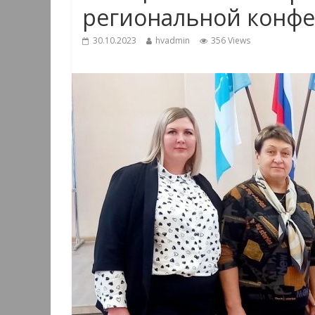
региональной конф
30.10.2023
hvadmin
356 Views