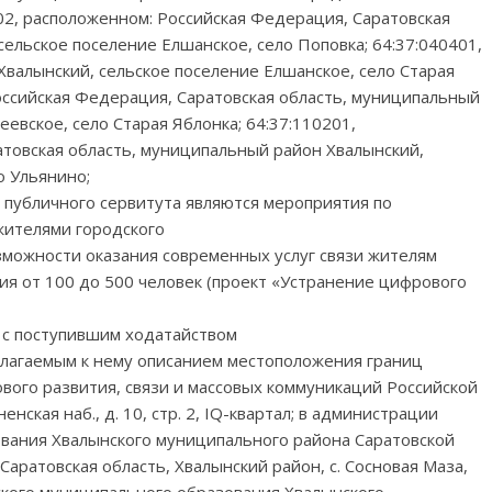
702, расположенном: Российская Федерация, Саратовская
ельское поселение Елшанское, село Поповка; 64:37:040401,
Хвалынский, сельское поселение Елшанское, село Старая
оссийская Федерация, Саратовская область, муниципальный
еевское, село Старая Яблонка; 64:37:110201,
товская область, муниципальный район Хвалынский,
о Ульянино;
публичного сервитута являются мероприятия по
жителями городского
зможности оказания современных услуг связи жителям
ия от 100 до 500 человек (проект «Устранение цифрового
 с поступившим ходатайством
илагаемым к нему описанием местоположения границ
вого развития, связи и массовых коммуникаций Российской
нская наб., д. 10, стр. 2, IQ-квартал; в администрации
вания Хвалынского муниципального района Саратовской
Саратовская область, Хвалынский район, с. Сосновая Маза,