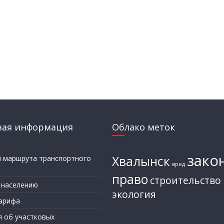
ная информация
Облако меток
зако
Хвалынск
и маршрута транспортного
вред
а
право
строительство
 населению
экология
арифа
я об участковых