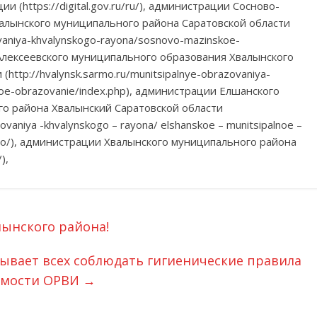
(https://digital.gov.ru/ru/), администрации Сосново-
алынского муниципального района Саратовской области
zovaniya-khvalynskogo-rayona/sosnovo-mazinskoe-
 Алексеевского муниципального образования Хвалынского
ttp://hvalynsk.sarmo.ru/munitsipalnye-obrazovaniya-
noe-obrazovanie/index.php), администрации Елшанского
о района Хвалынский Саратовской области
zovaniya -khvalynskogo – rayona/ elshanskoe – munitsipalnoe –
– mo/), администрации Хвалынского муниципального района
),
лынского района!
ывает всех соблюдать гигиенические правила
аемости ОРВИ
→