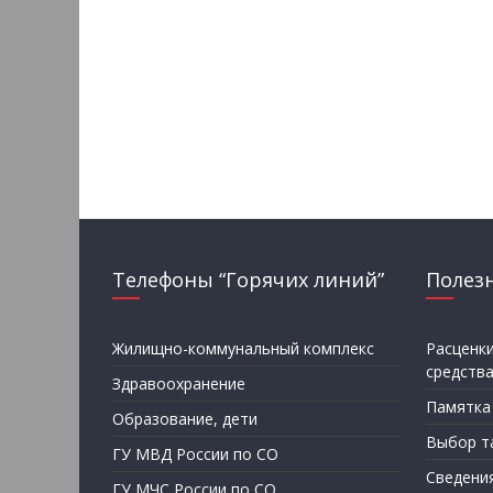
Телефоны “Горячих линий”
Полез
Жилищно-коммунальный комплекс
Расценк
средств
Здравоохранение
Памятка
Образование, дети
Выбор т
ГУ МВД России по СО
Сведени
ГУ МЧС России по СО