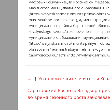
массовых коммуникаций Российской Федерации 
Мазинского муниципального образования Хв
(http://hvalynsk.sarmo.ru/munitsipalnye-obra
munitsipalnoe-obrazovanie/), администрации
муниципального района Саратовской области (h
khvalynskogo-rayona/alekseevskoe-munitsipal
муниципального образования муниципальног
(http://hvalynsk.sarmo.ru/ munitsipalnye – obra
obrazovanie/ administratsiya – elshanskogo 
Саратовской области (http://hvalynsk.sarmo.ru/
←
Уважаемые жители и гости Хва
Саратовский Роспотребнадзор приз
во время сезонного роста заболев