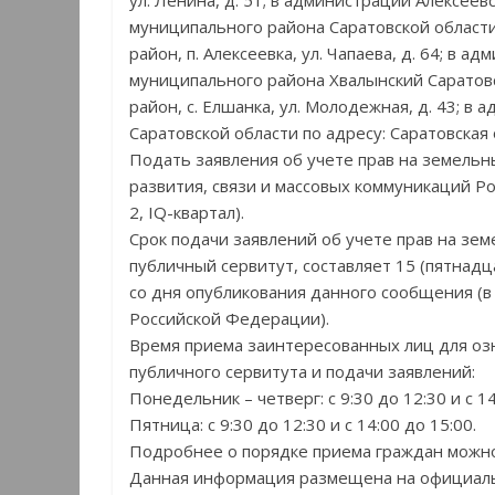
ул. Ленина, д. 51; в администрации Алексее
муниципального района Саратовской области 
район, п. Алексеевка, ул. Чапаева, д. 64; в
муниципального района Хвалынский Саратовск
район, с. Елшанка, ул. Молодежная, д. 43; 
Саратовской области по адресу: Саратовская о
Подать заявления об учете прав на земельн
развития, связи и массовых коммуникаций Рос
2, IQ-квартал).
Срок подачи заявлений об учете прав на зе
публичный сервитут, составляет 15 (пятнадц
со дня опубликования данного сообщения (в с
Российской Федерации).
Время приема заинтересованных лиц для оз
публичного сервитута и подачи заявлений:
Понедельник – четверг: с 9:30 до 12:30 и с 14
Пятница: с 9:30 до 12:30 и с 14:00 до 15:00.
Подробнее о порядке приема граждан можно узн
Данная информация размещена на официальн