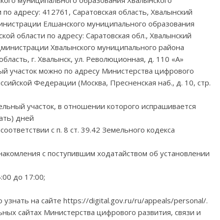
вского муниципального образования Хвалынского
по адресу: 412761, Саратовская область, Хвалынский
 администрации Елшанского муниципального образования
ой области по адресу: Саратовская обл., Хвалынский
в администрации Хвалынского муниципального района
бласть, г. Хвалынск, ул. Революционная, д. 110 «А»
ый участок можно по адресу Министерства цифрового
сийской Федерации (Москва, Пресненская наб., д. 10, стр.
мельный участок, в отношении которого испрашивается
ать) дней
оответствии с п. 8 ст. 39.42 Земельного кодекса
накомления с поступившим ходатайством об установлении
:00 до 17:00;
ать на сайте https://digital.gov.ru/ru/appeals/personal/.
ых сайтах Министерства цифрового развития, связи и