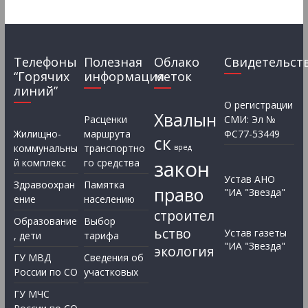
Телефоны
Полезная
Облако
Свидетельст
“Горячих
информация
меток
линий”
О регистрации
Хвалын
Расценки
СМИ: Эл №
Жилищно-
маршрута
ФС77-53449
ск
коммунальны
транспортно
вред
закон
й комплекс
го средства
Устав АНО
Здравоохран
Памятка
право
"ИА "Звезда"
ение
населению
строител
Образование
Выбор
ьство
Устав газеты
, дети
тарифа
"ИА "Звезда"
экология
ГУ МВД
Сведения об
России по СО
участковых
ГУ МЧС