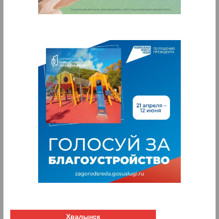
Хвалынск