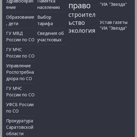
Здравоохран
Памятка
право
"ИА "Звезда"
ение
населению
строител
Образование
Выбор
ьство
Устав газеты
, дети
тарифа
"ИА "Звезда"
экология
ГУ МВД
Сведения об
России по СО
участковых
ГУ МЧС
России по СО
Управление
Роспотребна
дзора по СО
ГУ МЧС
России по СО
УФСБ России
по СО
Прокуратура
Саратовской
области