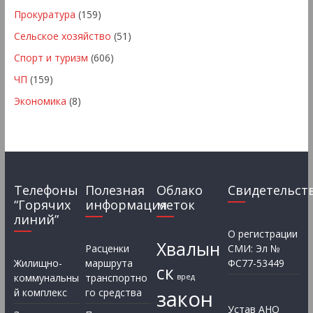
Прокуратура
(159)
Сельское хозяйство
(51)
Спорт и туризм
(606)
ЧП
(159)
Экономика
(8)
Телефоны
Полезная
Облако
Свидетельст
“Горячих
информация
меток
линий”
О регистрации
Хвалын
Расценки
СМИ: Эл №
Жилищно-
маршрута
ФС77-53449
ск
коммунальны
транспортно
вред
закон
й комплекс
го средства
Устав АНО