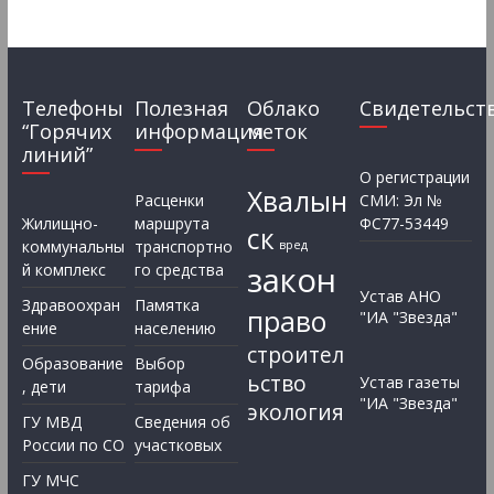
Телефоны
Полезная
Облако
Свидетельст
“Горячих
информация
меток
линий”
О регистрации
Хвалын
Расценки
СМИ: Эл №
Жилищно-
маршрута
ФС77-53449
ск
коммунальны
транспортно
вред
закон
й комплекс
го средства
Устав АНО
Здравоохран
Памятка
право
"ИА "Звезда"
ение
населению
строител
Образование
Выбор
ьство
Устав газеты
, дети
тарифа
"ИА "Звезда"
экология
ГУ МВД
Сведения об
России по СО
участковых
ГУ МЧС