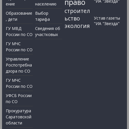
право
"ИА "Звезда"
ение
населению
строител
Образование
Выбор
ьство
Устав газеты
, дети
тарифа
"ИА "Звезда"
экология
ГУ МВД
Сведения об
России по СО
участковых
ГУ МЧС
России по СО
Управление
Роспотребна
дзора по СО
ГУ МЧС
России по СО
УФСБ России
по СО
Прокуратура
Саратовской
области