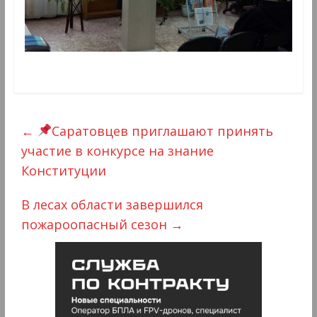
←
Саратовцев приглашают принять
участие в конкурсе на знание
Конституции
В лесах области завершился
пожароопасный сезон
→