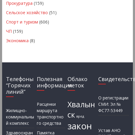
Прокуратура
(159)
Сельское хозяйство
(51)
Спорт и туризм
(606)
ЧП
(159)
Экономика
(8)
Телефоны
Полезная
Облако
Свидетельст
“Горячих
информация
меток
линий”
О регистрации
Хвалын
Расценки
СМИ: Эл №
Жилищно-
маршрута
ФС77-53449
ск
коммунальны
транспортно
вред
закон
й комплекс
го средства
Устав АНО
Здравоохран
Памятка