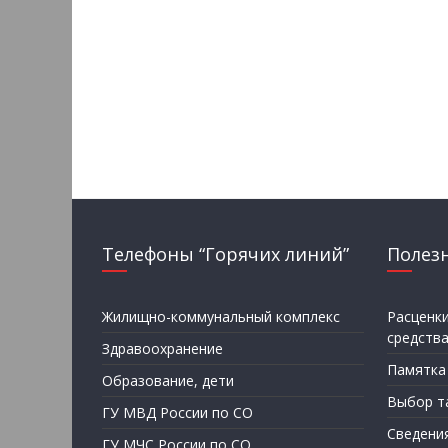
Телефоны “Горячих линий”
Полез
Жилищно-коммунальный комплекс
Расценк
средств
Здравоохранение
Памятка
Образование, дети
Выбор т
ГУ МВД России по СО
Сведени
ГУ МЧС России по СО