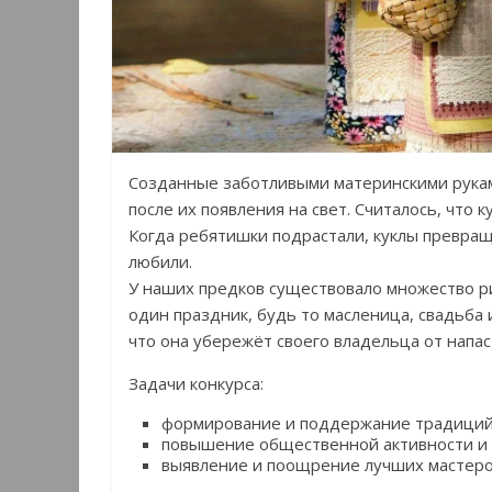
Созданные заботливыми материнскими рукам
после их появления на свет. Считалось, что 
Когда ребятишки подрастали, куклы превращ
любили.
У наших предков существовало множество рит
один праздник, будь то масленица, свадьба и
что она убережёт своего владельца от напас
Задачи конкурса:
формирование и поддержание традиций 
повышение общественной активности и 
выявление и поощрение лучших мастеров