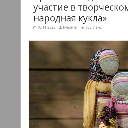
участие в творческо
народная кукла»
02.11.2023
hvadmin
322 Views