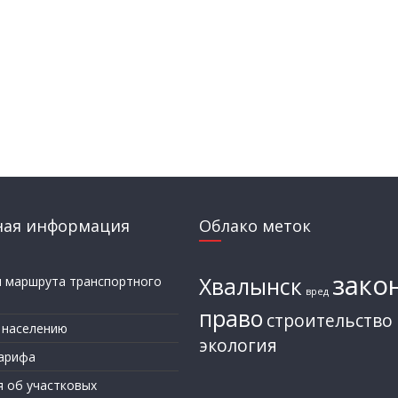
ная информация
Облако меток
зако
Хвалынск
и маршрута транспортного
вред
а
право
строительство
 населению
экология
арифа
я об участковых