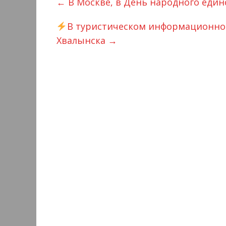
←
В Москве, в День народного единс
В туристическом информационном
Хвалынска
→