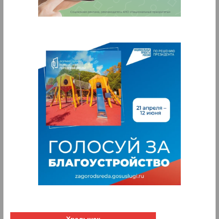
Хвалынск