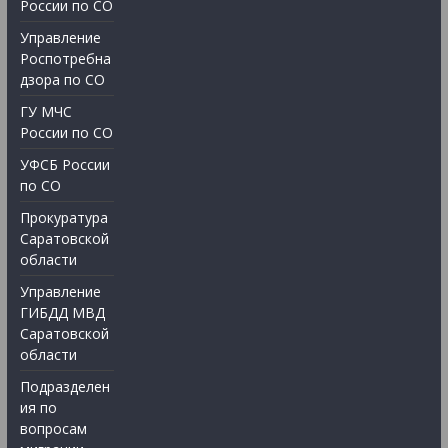
России по СО
Управление
Роспотребна
дзора по СО
ГУ МЧС
России по СО
УФСБ России
по СО
Прокуратура
Саратовской
области
Управление
ГИБДД МВД
Саратовской
области
Подразделен
ия по
вопросам