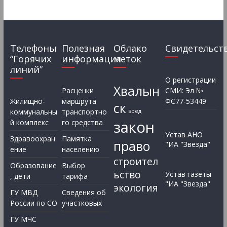
Телефоны
Полезная
Облако
Свидетельст
“Горячих
информация
меток
линий”
О регистрации
Хвалын
Расценки
СМИ: Эл №
Жилищно-
маршрута
ФС77-53449
ск
коммунальны
транспортно
вред
закон
й комплекс
го средства
Устав АНО
Здравоохран
Памятка
право
"ИА "Звезда"
ение
населению
строител
Образование
Выбор
ьство
Устав газеты
, дети
тарифа
"ИА "Звезда"
экология
ГУ МВД
Сведения об
России по СО
участковых
ГУ МЧС