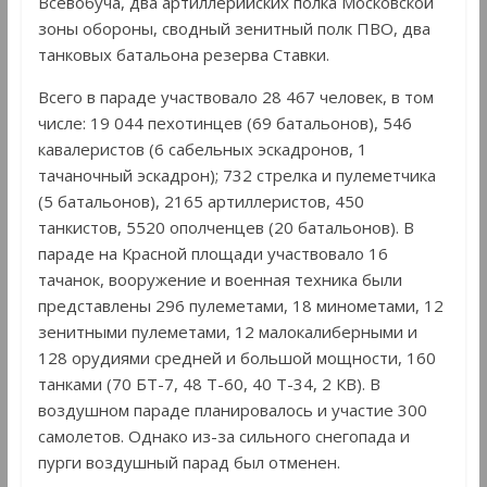
Всевобуча, два артиллерийских полка Московской
зоны обороны, сводный зенитный полк ПВО, два
танковых батальона резерва Ставки.
Всего в параде участвовало 28 467 человек, в том
числе: 19 044 пехотинцев (69 батальонов), 546
кавалеристов (6 сабельных эскадронов, 1
тачаночный эскадрон); 732 стрелка и пулеметчика
(5 батальонов), 2165 артиллеристов, 450
танкистов, 5520 ополченцев (20 батальонов). В
параде на Красной площади участвовало 16
тачанок, вооружение и военная техника были
представлены 296 пулеметами, 18 минометами, 12
зенитными пулеметами, 12 малокалиберными и
128 орудиями средней и большой мощности, 160
танками (70 БТ-7, 48 Т-60, 40 Т-34, 2 КВ). В
воздушном параде планировалось и участие 300
самолетов. Однако из-за сильного снегопада и
пурги воздушный парад был отменен.