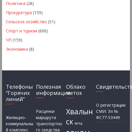
Политика
(28)
Прокуратура
(159)
Сельское хозяйство
(51)
Спорт и туризм
(606)
ЧП
(159)
Экономика
(8)
Телефоны
Полезная
Облако
Свидетельст
“Горячих
информация
меток
линий”
О регистрации
Хвалын
Расценки
СМИ: Эл №
Жилищно-
маршрута
ФС77-53449
ск
коммунальны
транспортно
вред
й комплекс
го средства