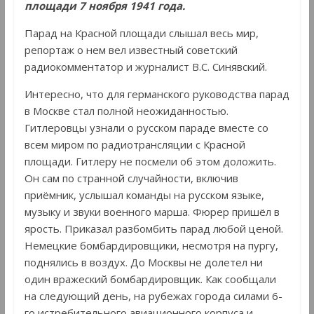
площади 7 ноября 1941 года.
Парад на Красной площади слышал весь мир,
репортаж о нем вел известный советский
радиокомментатор и журналист В.С. Синявский.
Интересно, что для германского руководства парад
в Москве стал полной неожиданностью.
Гитлеровцы узнали о русском параде вместе со
всем миром по радиотрансляции с Красной
площади. Гитлеру не посмели об этом доложить.
Он сам по странной случайности, включив
приёмник, услышал команды на русском языке,
музыку и звуки военного марша. Фюрер пришёл в
ярость. Приказал разбомбить парад любой ценой.
Немецкие бомбардировщики, несмотря на пургу,
поднялись в воздух. До Москвы не долетел ни
один вражеский бомбардировщик. Как сообщали
на следующий день, на рубежах города силами 6-
го истребительного авиационного корпуса и