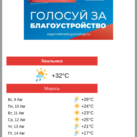
Хвалынск
+32°C
Морось
+28°C
Вс, 9 Авг
+24°C
Пн, 10 Авг
+23°C
Вт, 11 Авг
+25°C
Ср, 12 Авг
+21°C
Чт, 13 Авг
+17°C
Пт, 14 Авг