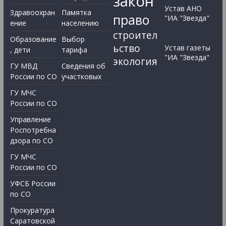
закон
Устав АНО
Здравоохран
Памятка
право
"ИА "Звезда"
ение
населению
строител
Образование
Выбор
ьство
Устав газеты
, дети
тарифа
"ИА "Звезда"
экология
ГУ МВД
Сведения об
России по СО
участковых
ГУ МЧС
России по СО
Управление
Роспотребна
дзора по СО
ГУ МЧС
России по СО
УФСБ России
по СО
Прокуратура
Саратовской