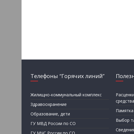
Телефоны “Горячих линий”
Полез
Жилищно-коммунальный комплекс
Расценк
средств
Здравоохранение
Памятка
Образование, дети
Выбор т
ГУ МВД России по СО
Сведени
ГУ МЧС России по СО