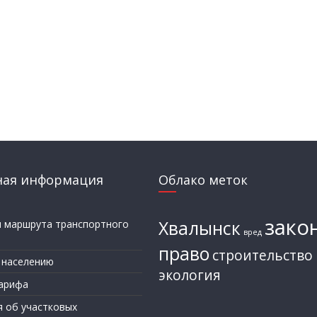
ная информация
Облако меток
зако
Хвалынск
и маршрута транспортного
вред
а
право
строительство
 населению
экология
арифа
я об участковых