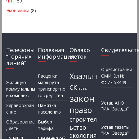
ЧП
(159)
Экономика
(8)
Телефоны
Полезная
Облако
Свидетельст
“Горячих
информация
меток
линий”
О регистрации
Хвалын
Расценки
СМИ: Эл №
Жилищно-
маршрута
ФС77-53449
ск
коммунальны
транспортно
вред
закон
й комплекс
го средства
Устав АНО
Здравоохран
Памятка
право
"ИА "Звезда"
ение
населению
строител
Образование
Выбор
ьство
Устав газеты
, дети
тарифа
"ИА "Звезда"
экология
ГУ МВД
Сведения об