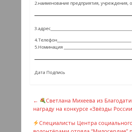
2.наименование предприятия, учреждения, 
3.адрес
______________________________________________
4.Телефон
__________________________________________
5.Номинация
______________________________________
Дата Подпись
←
Светлана Михеева из Благодати
награду на конкурсе «Звëзды Росси
Специалисты Центра социального
волонтёрами отряда “Милосердие” п