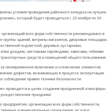
влены условия проведения районного конкурса на лучшее
оение», который будет проводиться с 25 ноября по 30
 организаций всех форм собственности рекомендовано в
е группы зданий, витрины магазинов, дворовые площадки,
ственной подсветкой; деревья, кустарники,
ёлки дождём, световыми гирляндами, завесами, гибкими
тотранспортных средств и помещений общего пользования.
за своевременное включение и отключение элементов
анение дефектов, возникающих в процессе эксплуатации
е соблюдение правил техники безопасности.
е» проводится в целях создания праздничной атмосферы
и рождественские праздники.
ко предприятия, организации всех форм собственности,
твенные и муниципальные учреждения, но и все