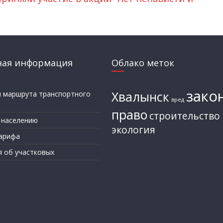
ная информация
Облако меток
зако
Хвалынск
и маршрута транспортного
вред
а
право
строительство
 населению
экология
арифа
я об участковых