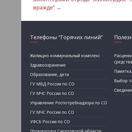
вражде”
→
Телефоны “Горячих линий”
Полез
Жилищно-коммунальный комплекс
Расценк
средств
Здравоохранение
Памятка
Образование, дети
Выбор т
ГУ МВД России по СО
Сведени
ГУ МЧС России по СО
Управление Роспотребнадзора по СО
ГУ МЧС России по СО
УФСБ России по СО
Прокуратура Саратовской области