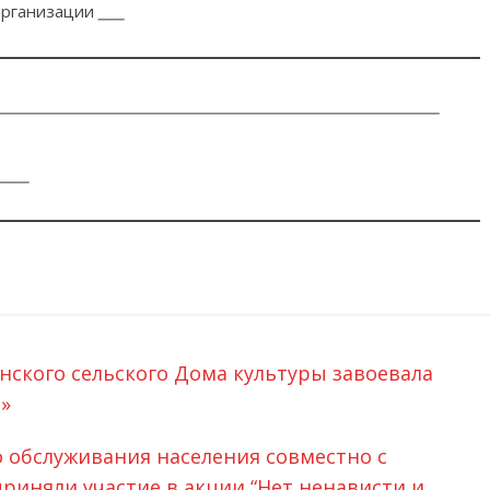
организации
____
___________________________________________________________________
_____
нского сельского Дома культуры завоевала
и»
 обслуживания населения совместно с
риняли участие в акции “Нет ненависти и