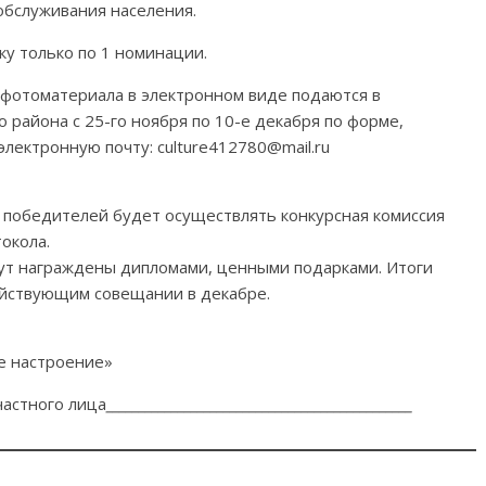
обслуживания населения.
ку только по 1 номинации.
м фотоматериала в электронном виде подаются в
района с 25-го ноября по 10-е декабря по форме,
лектронную почту: culture412780@mail.ru
 победителей будет осуществлять конкурсная комиссия
окола.
ут награждены дипломами, ценными подарками. Итоги
ействующим совещании в декабре.
е настроение»
частного лица
_______________________________________________