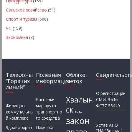
Прокуратура
(159)
Сельское хозяйство
(51)
Спорт и туризм
(606)
ЧП
(159)
Экономика
(8)
Телефоны
Полезная
Облако
Свидетельст
“Горячих
информация
меток
линий”
О регистрации
Хвалын
Расценки
СМИ: Эл №
Жилищно-
маршрута
ФС77-53449
ск
коммунальны
транспортно
вред
закон
й комплекс
го средства
Устав АНО
Здравоохран
Памятка
право
"ИА "Звезда"