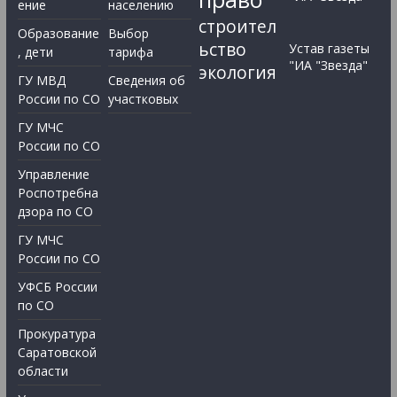
ение
населению
строител
Образование
Выбор
ьство
Устав газеты
, дети
тарифа
"ИА "Звезда"
экология
ГУ МВД
Сведения об
России по СО
участковых
ГУ МЧС
России по СО
Управление
Роспотребна
дзора по СО
ГУ МЧС
России по СО
УФСБ России
по СО
Прокуратура
Саратовской
области