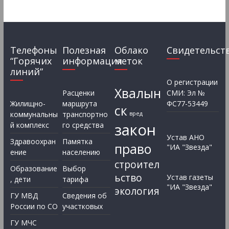
Телефоны
Полезная
Облако
Свидетельст
“Горячих
информация
меток
линий”
О регистрации
Хвалын
Расценки
СМИ: Эл №
Жилищно-
маршрута
ФС77-53449
ск
коммунальны
транспортно
вред
закон
й комплекс
го средства
Устав АНО
Здравоохран
Памятка
право
"ИА "Звезда"
ение
населению
строител
Образование
Выбор
ьство
Устав газеты
, дети
тарифа
"ИА "Звезда"
экология
ГУ МВД
Сведения об
России по СО
участковых
ГУ МЧС