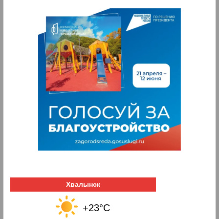
Хвалынск
+23°C