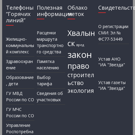
Телефоны
Полезная
Облако
Свидетельст
“Горячих
информация
меток
линий”
О регистрации
Хвалын
Расценки
СМИ: Эл №
Жилищно-
маршрута
ФС77-53449
ск
коммунальны
транспортно
вред
закон
й комплекс
го средства
Устав АНО
Здравоохран
Памятка
право
"ИА "Звезда"
ение
населению
строител
Образование
Выбор
ьство
Устав газеты
, дети
тарифа
"ИА "Звезда"
экология
ГУ МВД
Сведения об
России по СО
участковых
ГУ МЧС
России по СО
Управление
Роспотребна