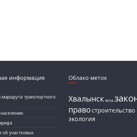
ная информация
Облако меток
зако
Хвалынск
и маршрута транспортного
вред
а
право
строительство
 населению
экология
арифа
я об участковых