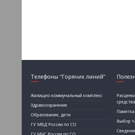
Телефоны “Горячих линий”
Полез
Жилищно-коммунальный комплекс
Расценк
средств
Здравоохранение
Памятка
Образование, дети
Выбор т
ГУ МВД России по СО
Сведени
ГУ МЧС России по СО