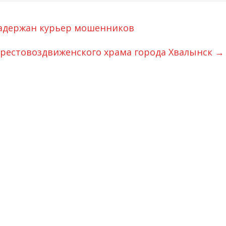
адержан курьер мошенников
Крестовоздвиженского храма города Хвалынск
→