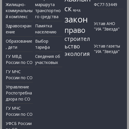
Жилищно-
маршрута
ФС77-53449
ск
коммунальны
транспортно
вред
закон
й комплекс
го средства
Устав АНО
Здравоохран
Памятка
право
"ИА "Звезда"
ение
населению
строител
Образование
Выбор
ьство
Устав газеты
, дети
тарифа
"ИА "Звезда"
экология
ГУ МВД
Сведения об
России по СО
участковых
ГУ МЧС
России по СО
Управление
Роспотребна
дзора по СО
ГУ МЧС
России по СО
УФСБ России