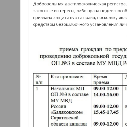
Добровольная дактилоскопическая регистрац
законные интересы, либо права недееспособ
призвана защитить эти права, поскольку яв
средством безошибочного установления лич