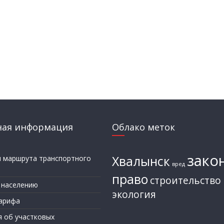
ная информация
Облако меток
зако
Хвалынск
и маршрута транспортного
вред
а
право
строительство
 населению
экология
арифа
я об участковых