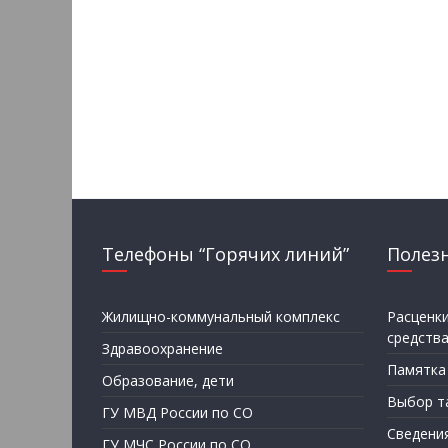
Телефоны “Горячих линий”
Полез
Жилищно-коммунальный комплекс
Расценк
средств
Здравоохранение
Памятка
Образование, дети
Выбор т
ГУ МВД России по СО
Сведени
ГУ МЧС России по СО