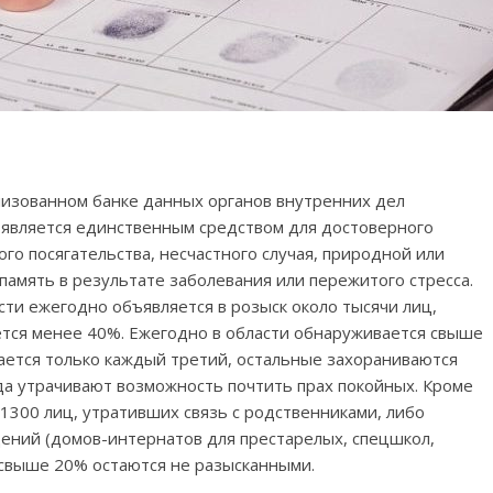
изованном банке данных органов внутренних дел
 является единственным средством для достоверного
го посягательства, несчастного случая, природной или
память в результате заболевания или пережитого стресса.
сти ежегодно объявляется в розыск около тысячи лиц,
ется менее 40%. Ежегодно в области обнаруживается свыше
ается только каждый третий, остальные захораниваются
да утрачивают возможность почтить прах покойных. Кроме
1300 лиц, утративших связь с родственниками, либо
ний (домов-интернатов для престарелых, спецшкол,
х свыше 20% остаются не разысканными.