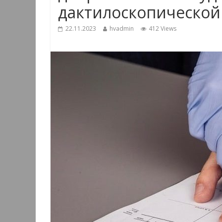
дактилоскопической
22.11.2023
hvadmin
412 Views