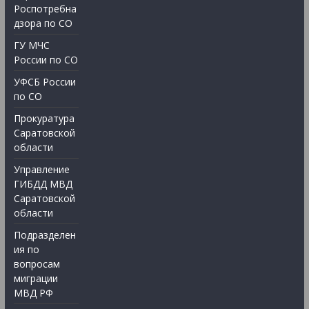
Роспотребна
дзора по СО
ГУ МЧС
России по СО
УФСБ России
по СО
Прокуратура
Саратовской
области
Управление
ГИБДД МВД
Саратовской
области
Подразделен
ия по
вопросам
миграции
МВД РФ