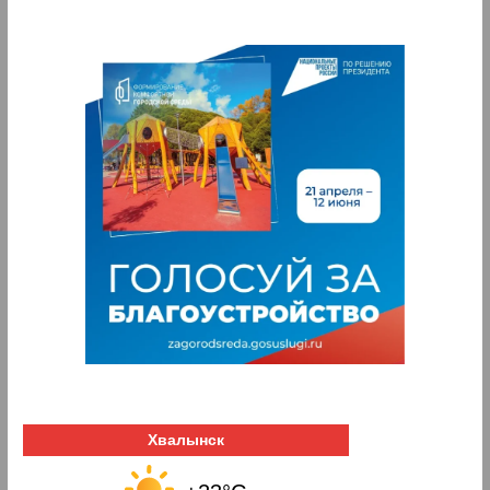
Хвалынск