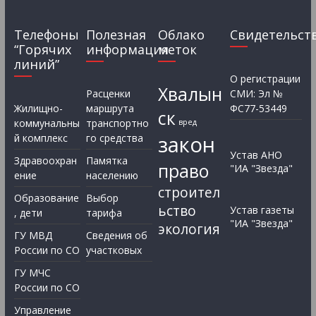
Телефоны
Полезная
Облако
Свидетельст
“Горячих
информация
меток
линий”
О регистрации
Хвалын
Расценки
СМИ: Эл №
Жилищно-
маршрута
ФС77-53449
ск
коммунальны
транспортно
вред
закон
й комплекс
го средства
Устав АНО
Здравоохран
Памятка
право
"ИА "Звезда"
ение
населению
строител
Образование
Выбор
ьство
Устав газеты
, дети
тарифа
"ИА "Звезда"
экология
ГУ МВД
Сведения об
России по СО
участковых
ГУ МЧС
России по СО
Управление